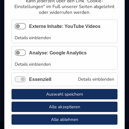
kann jederzeit über den Link "Cookie-
Einstellungen" im Fuß unserer Seiten abgelehnt
Haben Sie Fragen?
oder widerrufen werden.
Telefon: +49 40 431141
Externe Inhalte: YouTube Videos
E-Mail:
zahn@boeger.de
Details einblenden
MITGLIED IM QUALITÄTSVERBUND
Analyse: Google Analytics
Details einblenden
Details einblenden
Essenziell
Folgen Sie uns:
Auswahl speichern
Alle akzeptieren
Alle ablehnen